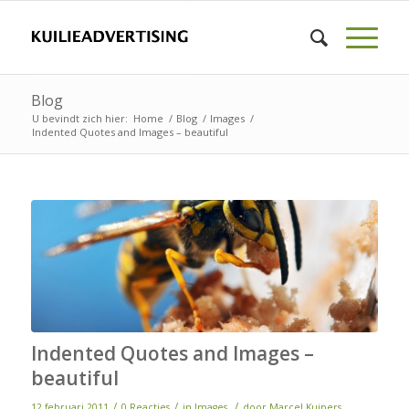
Blog
U bevindt zich hier:
Home
/
Blog
/
Images
/
Indented Quotes and Images – beautiful
Indented Quotes and Images –
beautiful
/
/
/
12 februari 2011
0 Reacties
in
Images
door
Marcel Kuipers